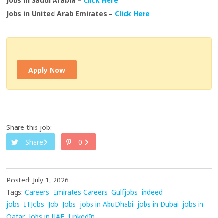
Jobs in Saudi Arabia –
Click Here
Jobs in United Arab Emirates –
Click Here
Apply Now
Share this job:
Share
0
Posted: July 1, 2026
Tags:
Careers
Emirates Careers
Gulfjobs
indeed
jobs
ITJobs
Job
Jobs
jobs in AbuDhabi
jobs in Dubai
jobs in
Qatar
Jobs in UAE
LinkedIn